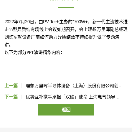
2022年7月20日，由PV Tech主办的“700W+，新一代主流技术进
击”n型异质结专场线上会议如期召开，会上理想万里晖副总经理
刘忆军就设备厂商如何助力异质结效率持续提升做了专题演
讲。
以下为部分
PPT演讲精华内容：
上一篇
理想万里晖半导体设备（上海）股份有限公司创立
大会暨首次股东大会圆满召开
下一篇
优势互补携手承担「双碳」使命 上海电气领导赴
理想万里晖研发中心参观学习
返回